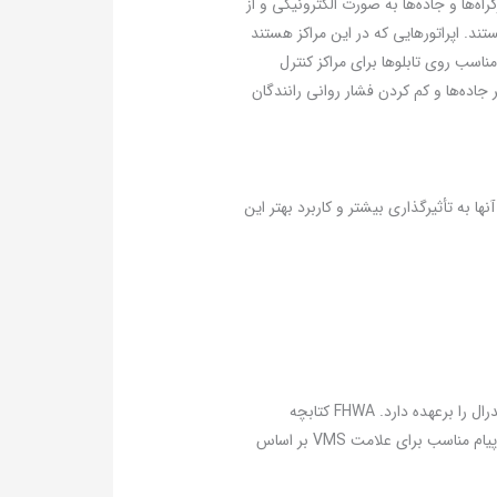
 تابلوها با سه شیوه دستی، مکانیکی و الکترومکانیکی قابل تغییر و نمایش است. تابلوهای vms در بزرگراه‌ها و جاده‌ها به صورت الکترونیکی و از
 به مراکزی متصل هستند. اپراتورهایی که در این مراکز هستند
مناسب روی تابلوها برای مراکز کنترل
ر جاده‌ها و کم کردن فشار روانی رانندگان
یت آنها به تأثیرگذاری بیشتر و کاربرد بهتر این
اداره وزارت ترابری کشور ایالات متحده آمریکا بخشی دارد که با نام اختصاری FHWA شناخته می‌شود و مدیریت بزرگراه‌های فدرال را برعهده دارد. FHWA کتابچه
راهنمایی برای دستگاه‌های کنترل ترافیک یکنواخت چاپ کرده که در آن راهنمایی دقیقی در مورد اندازه متن، وضوح و محتوای پیام مناسب برای علامت VMS بر اساس