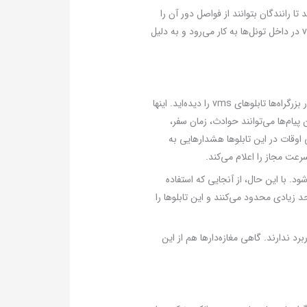
تا رانندگان بتوانند از فواصل دور آن را
بخوانند. در چنین تابلوهایی معمولاً اطلاعات ترافیکی و فاصله تا مقاصد بعدی نشان داده می‌شود. اما نوع تونلی تابلوهای vms در داخل تونل‌ها به کار می‌رود و به دلیل
در زبان انگلیسی vms مخفف کلمه Variable message signs به معنای تابلوهای پیام متغیر است. احتمالاً شما در گذشته در بزرگراه‌ها تابلوهای vms را دیده‌اید. اینها
 پیام‌ها می‌توانند حوادث، زمان سفر،
اوقات در این تابلوها هشدارهایی به
رعت مجاز را اعلام می‌کند.
فاده شود. با این حال، از آنجایی که استفاده
 پیام‌ها را تا حد زیادی محدود می‌کنند و این تابلوها را
ابان‌ها کاربرد ندارند. گاهی مغازه‌دارها هم از این