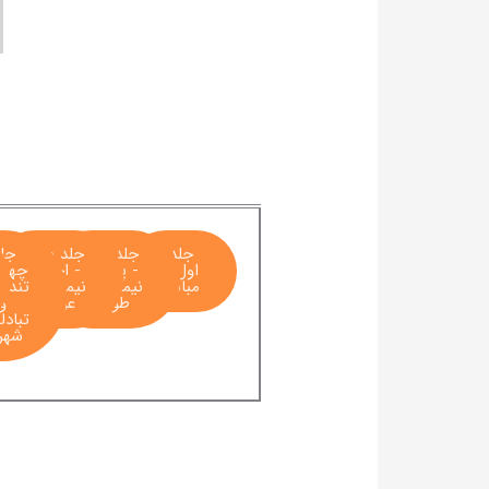
جلد
جلد دوم
جلد سوم
جل
اول -
- پلان و
- اجزای
چهار
مبانی
نیمرخهای
نیمرخهای
تندرا
طولی
عرضی
و
تبادل
شهر