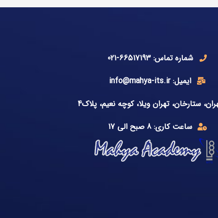
شماره تماس: 66517193-021
ایمیل: info@mahya-its.ir
ران، ستارخان، تهران ویلا، کوچه نعیم، پلاک4
ساعت کاری: 8 صبح الی 17