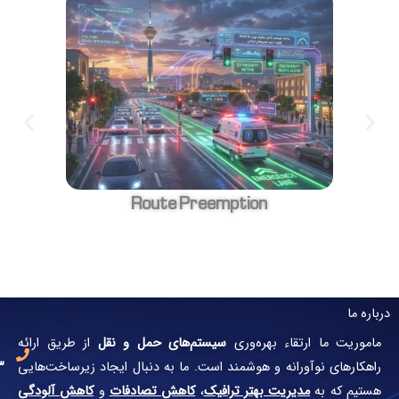
Route Preemption
اولویت‌دهی هوش
چرا
شماره
تماس:
بهره‌وری
سیستم‌های حمل و نقل
از طریق ارائه
66517193-
و هوشمند است. ما به دنبال ایجاد زیرساخت‌هایی
021
 بهتر ترافیک
،
کاهش تصادفات
و
کاهش آلودگی