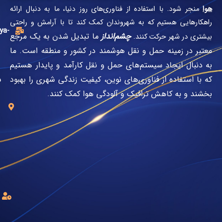
فاده از فناوری‌های روز دنیا، ما به دنبال ارائه
ایمیل:
که به شهروندان کمک کند تا با آرامش و راحتی
info@mahya-
چشم‌انداز
ما تبدیل شدن به یک مرجع
 کنند.
its.ir
مل و نقل هوشمند در کشور و منطقه است. ما
ستم‌های حمل و نقل کارآمد و پایدار هستیم
تهران،
فناوری‌های نوین، کیفیت زندگی شهری را بهبود
ستارخان،
ترافیک و آلودگی هوا کمک کنند.
تهران
ویلا،
کوچه
نعیم،
پلاک4
ساعت
کاری:
8
صبح