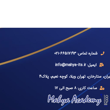
شماره تماس: 66517193-021
ایمیل: info@mahya-its.ir
ران، ستارخان، تهران ویلا، کوچه نعیم، پلاک4
ساعت کاری: 8 صبح الی 17