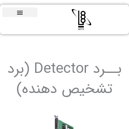
مشاوره
رایگان
بــرد Detector (برد
یص دهنده)