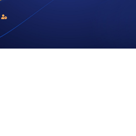
ساعت
کاری:
8
صبح
الی 17