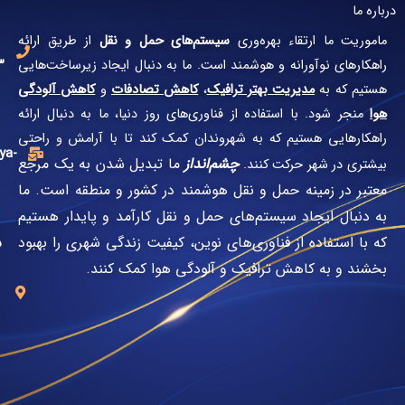
شماره
تماس:
بهره‌وری
سیستم‌های حمل و نقل
از طریق ارائه
66517193-
و هوشمند است. ما به دنبال ایجاد زیرساخت‌هایی
021
 بهتر ترافیک
،
کاهش تصادفات
و
کاهش آلودگی
فاده از فناوری‌های روز دنیا، ما به دنبال ارائه
ایمیل:
که به شهروندان کمک کند تا با آرامش و راحتی
info@mahya-
چشم‌انداز
ما تبدیل شدن به یک مرجع
 کنند.
its.ir
مل و نقل هوشمند در کشور و منطقه است. ما
ستم‌های حمل و نقل کارآمد و پایدار هستیم
تهران،
فناوری‌های نوین، کیفیت زندگی شهری را بهبود
ستارخان،
ترافیک و آلودگی هوا کمک کنند.
تهران
ویلا،
کوچه
نعیم،
پلاک4