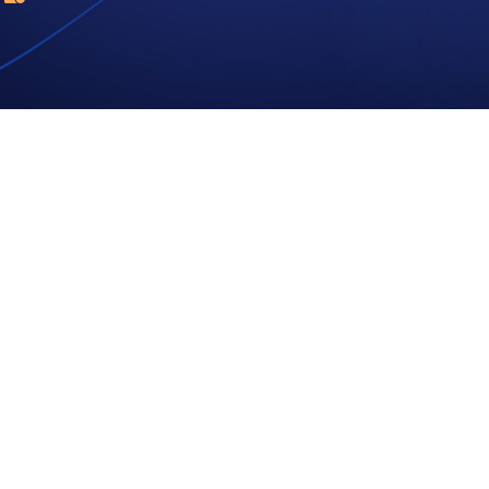
صبح
الی 17