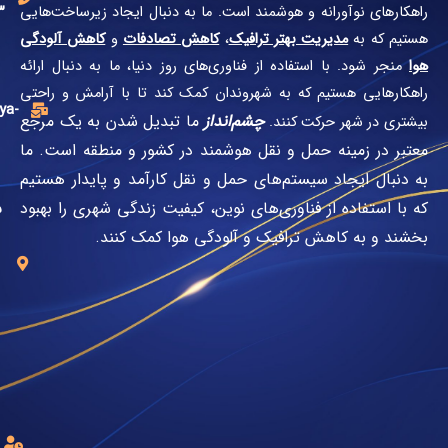
66517193-
و هوشمند است. ما به دنبال ایجاد زیرساخت‌هایی
021
 بهتر ترافیک
،
کاهش تصادفات
و
کاهش آلودگی
فاده از فناوری‌های روز دنیا، ما به دنبال ارائه
ایمیل:
که به شهروندان کمک کند تا با آرامش و راحتی
info@mahya-
چشم‌انداز
ما تبدیل شدن به یک مرجع
 کنند.
its.ir
مل و نقل هوشمند در کشور و منطقه است. ما
ستم‌های حمل و نقل کارآمد و پایدار هستیم
تهران،
فناوری‌های نوین، کیفیت زندگی شهری را بهبود
ستارخان،
ترافیک و آلودگی هوا کمک کنند.
تهران
ویلا،
کوچه
نعیم،
پلاک4
ساعت
کاری:
8